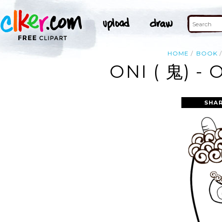
HOME
BOOK
ONI ( 鬼) -
SHAR