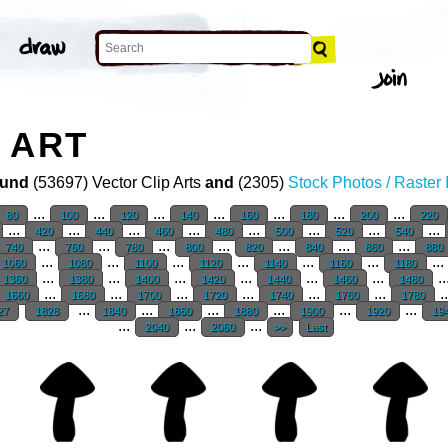
 ART
und
(53697) Vector Clip Arts
and
(2305)
Stock Photos / Raster
...
...
...
...
...
...
...
80
100
120
140
160
180
200
220
...
...
...
...
...
...
...
...
420
440
460
480
500
520
540
...
...
...
...
...
...
...
740
760
780
800
820
840
860
880
...
...
...
...
...
...
...
1060
1080
1100
1120
1140
1160
1180
...
...
...
...
...
...
..
1360
1380
1400
1420
1440
1460
1480
...
...
...
...
...
...
.
1660
1680
1700
1720
1740
1760
1780
...
...
...
...
...
...
27
1828
1840
1860
1880
1900
1920
19
...
...
...
2040
2060
>>
Last