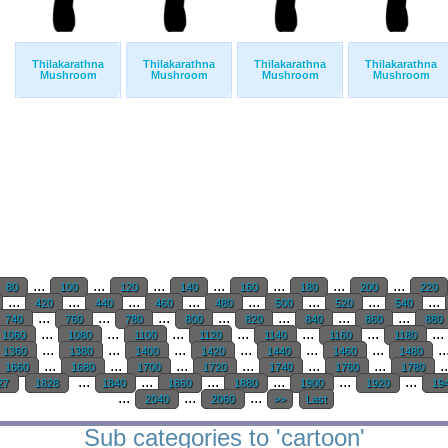
Thilakarathna
Thilakarathna
Thilakarathna
Thilakarathna
Mushroom
Mushroom
Mushroom
Mushroom
...
...
...
...
...
...
...
80
100
120
140
160
180
200
220
...
...
...
...
...
...
...
...
420
440
460
480
500
520
540
...
...
...
...
...
...
...
740
760
780
800
820
840
860
880
...
...
...
...
...
...
...
1060
1080
1100
1120
1140
1160
1180
...
...
...
...
...
...
..
1360
1380
1400
1420
1440
1460
1480
...
...
...
...
...
...
.
1660
1680
1700
1720
1740
1760
1780
...
...
...
...
...
...
27
1828
1840
1860
1880
1900
1920
19
...
...
...
2040
2060
>>
Last
Sub categories to 'cartoon'