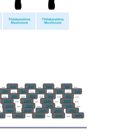
Thilakarathna
Thilakarathna
Mushroom
Mushroom
...
...
...
...
...
240
260
280
300
...
...
...
...
560
580
600
620
640
...
...
...
...
...
900
920
940
960
...
...
...
...
1200
1220
1240
1260
.
...
...
...
...
1500
1520
1540
1560
..
...
1800
1818
1819
1820
1821
...
...
...
...
40
1960
1980
2000
2020