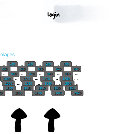
 Images
...
...
...
...
...
240
260
280
300
...
...
...
...
560
580
600
620
640
...
...
...
...
...
900
920
940
960
...
...
...
...
1200
1220
1240
1260
.
...
...
...
...
1500
1520
1540
1560
..
...
1800
1818
1819
1820
1821
...
...
...
...
40
1960
1980
2000
2020