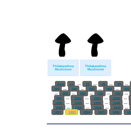
Thilakarathna
Thilakarathna
Mushroom
Mushroom
...
...
...
...
First
<<
20
40
60
...
...
...
...
320
340
360
380
400
...
...
...
...
...
660
680
700
720
...
...
...
...
980
1000
1020
1040
...
...
...
...
1280
1300
1320
1340
...
...
...
...
1580
1600
1620
1640
1822
1823
1824
1825
1826
18