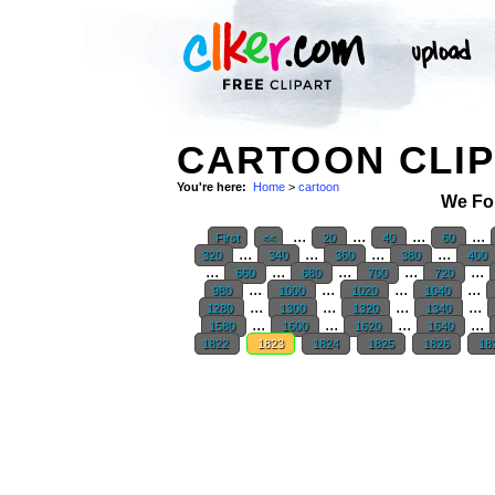
CARTOON CLIP
You're here:
Home
>
cartoon
We Fo
...
...
...
...
First
<<
20
40
60
...
...
...
...
320
340
360
380
400
...
...
...
...
...
660
680
700
720
...
...
...
...
980
1000
1020
1040
...
...
...
...
1280
1300
1320
1340
...
...
...
...
1580
1600
1620
1640
1822
1823
1824
1825
1826
18