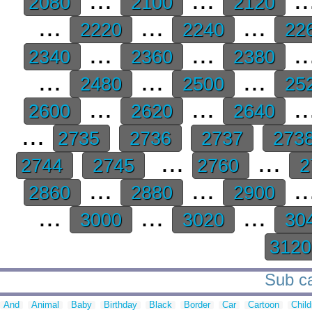
2080
2100
2120
...
...
...
2220
2240
22
...
...
..
2340
2360
2380
...
...
...
2480
2500
25
...
...
..
2600
2620
2640
...
2735
2736
2737
273
...
...
2744
2745
2760
2
...
...
..
2860
2880
2900
...
...
...
3000
3020
30
312
Sub ca
And
Animal
Baby
Birthday
Black
Border
Car
Cartoon
Child