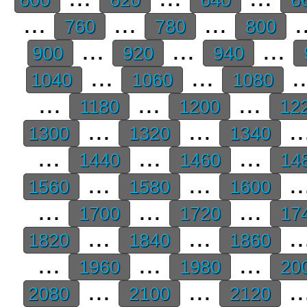
...
...
...
.
760
780
800
...
...
...
900
920
940
...
...
.
1040
1060
1080
...
...
...
1180
1200
12
...
...
..
1300
1320
1340
...
...
...
1440
1460
14
...
...
..
1560
1580
1600
...
...
...
1700
1720
17
...
...
..
1820
1840
1860
...
...
...
1960
1980
20
...
...
..
2080
2100
2120