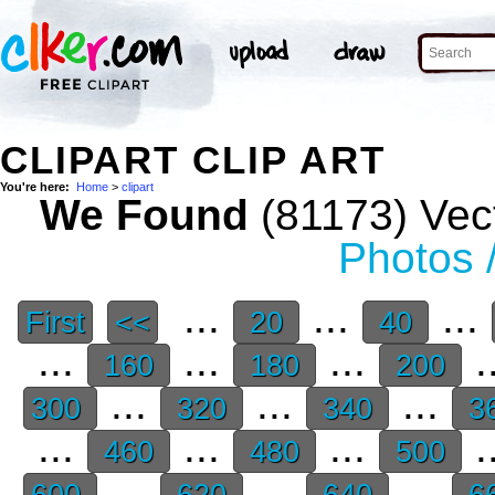
CLIPART CLIP ART
You're here:
Home
>
clipart
We Found
(81173) Vect
Photos 
...
...
...
First
<<
20
40
...
...
...
.
160
180
200
...
...
...
300
320
340
3
...
...
...
.
460
480
500
...
...
...
600
620
640
6