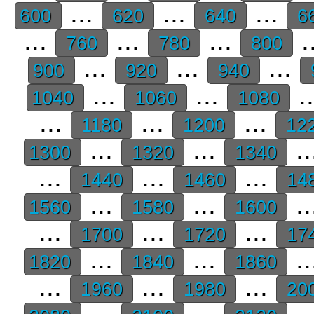
...
...
...
600
620
640
6
...
...
...
.
760
780
800
...
...
...
900
920
940
...
...
.
1040
1060
1080
...
...
...
1180
1200
12
...
...
..
1300
1320
1340
...
...
...
1440
1460
14
...
...
..
1560
1580
1600
...
...
...
1700
1720
17
...
...
..
1820
1840
1860
...
...
...
1960
1980
20
...
...
..