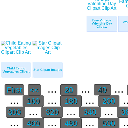
Free Vintage
Wea
Valentine Day
Clipa...
Child Eating
Star Clipart Images
Vegetables Clipart
...
...
...
First
<<
20
40
...
...
...
.
160
180
200
...
...
...
300
320
340
3
...
...
...
.
460
480
500