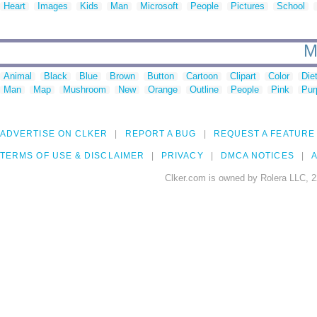
Heart
Images
Kids
Man
Microsoft
People
Pictures
School
M
Animal
Black
Blue
Brown
Button
Cartoon
Clipart
Color
Die
Man
Map
Mushroom
New
Orange
Outline
People
Pink
Pur
ADVERTISE ON CLKER
REPORT A BUG
REQUEST A FEATURE
TERMS OF USE & DISCLAIMER
PRIVACY
DMCA NOTICES
A
Clker.com is owned by Rolera LLC, 2