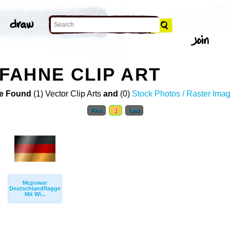
FAHNE CLIP ART
e Found
(1) Vector Clip Arts
and
(0)
Stock Photos / Raster Ima
First
1
Last
Mcpower
Deutschlandflagge
Mit Wi...