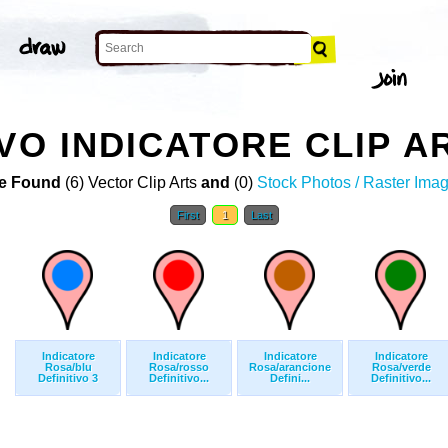
VO INDICATORE CLIP A
e Found
(6) Vector Clip Arts
and
(0)
Stock Photos / Raster Ima
First
1
Last
Indicatore
Indicatore
Indicatore
Indicatore
Rosa/blu
Rosa/rosso
Rosa/arancione
Rosa/verde
Definitivo 3
Definitivo...
Defini...
Definitivo...