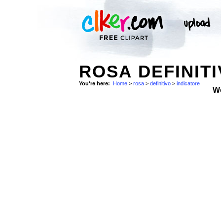
ROSA DEFINITI
You're here:
Home
>
rosa
>
definitivo
>
indicatore
W