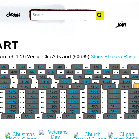
ART
und
(81173) Vector Clip Arts
and
(80699)
Stock Photos / Raste
...
...
...
...
...
...
...
80
100
120
140
160
180
200
220
...
...
...
...
...
...
...
...
420
440
460
480
500
520
540
...
...
...
...
...
...
...
740
760
780
800
820
840
860
880
...
...
...
...
...
...
...
1060
1080
1100
1120
1140
1160
1180
...
...
...
1360
1380
1400
1415
1416
1417
1418
1419
1
...
...
...
...
...
...
...
1520
1540
1560
1580
1600
1620
164
...
...
...
...
...
...
...
1820
1840
1860
1880
1900
1920
194
...
...
...
...
...
...
...
2120
2140
2160
2180
2200
2220
224
...
...
...
...
...
...
...
2420
2440
2460
2480
2500
2520
254
...
...
...
...
...
...
...
2720
2740
2760
2780
2800
2820
284
.
...
...
...
...
...
...
2980
3000
3020
3040
3060
3080
3100