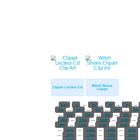
Witch Shoes
Clipart Lecteur Cd
Clipart
...
...
...
...
First
<<
20
40
60
...
...
...
...
320
340
360
380
400
...
...
...
...
...
660
680
700
720
...
...
...
...
980
1000
1020
1040
...
...
...
...
1280
1300
1320
1340
...
...
...
...
1440
1460
1480
1500
...
...
...
...
1740
1760
1780
1800
...
...
...
...
2040
2060
2080
2100