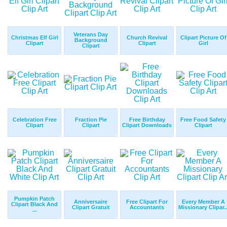
Veterans Day
Christmas Elf Girl
Church Revival
Clipart Picture Of
Background
Clipart
Clipart
Girl
Clipart
Celebration Free
Fraction Pie
Free Birthday
Free Food Safety
Clipart
Clipart
Clipart Downloads
Clipart
Pumpkin Patch
Anniversaire
Free Clipart For
Every Member A
Clipart Black And
Clipart Gratuit
Accountants
Missionary Clipar..
...