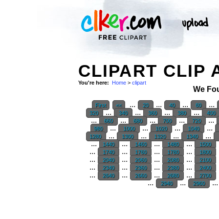
CLIPART CLIP 
You're here:
Home
>
clipart
We Fo
...
...
...
...
First
<<
20
40
60
...
...
...
...
320
340
360
380
400
...
...
...
...
...
660
680
700
720
...
...
...
...
980
1000
1020
1040
...
...
...
...
1280
1300
1320
1340
...
...
...
...
1440
1460
1480
1500
...
...
...
...
1740
1760
1780
1800
...
...
...
...
2040
2060
2080
2100
...
...
...
...
2340
2360
2380
2400
...
...
...
...
2640
2660
2680
2700
...
...
..
2940
2960