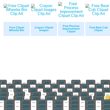
Free Process
Free Clipart
Crayon Clipart
Free Bear Cub
Improvement
Wheelie Bin
Images
Clipart
Clipart
...
...
...
...
...
...
...
80
100
120
140
160
180
200
220
...
...
...
...
...
...
...
...
420
440
460
480
500
520
540
...
...
...
...
...
...
...
740
760
780
800
820
840
860
880
...
...
...
...
...
...
...
1060
1080
1100
1120
1140
1160
1180
...
...
...
1360
1380
1400
1415
1416
1417
1418
1419
1
...
...
...
...
...
...
...
1520
1540
1560
1580
1600
1620
164
...
...
...
...
...
...
...
1820
1840
1860
1880
1900
1920
194
...
...
...
...
...
...
...
2120
2140
2160
2180
2200
2220
224