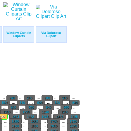
Window Curtain
Via Doloroso
Cliparts
Clipart
...
...
...
...
...
240
260
280
300
...
...
...
...
560
580
600
620
640
...
...
...
...
...
900
920
940
960
...
...
...
...
1200
1220
1240
1260
420
1421
1422
1423
1424
1425
...
...
...
...
0
1660
1680
1700
1720
...
...
...
...
0
1960
1980
2000
2020
...
...
...
...
0
2260
2280
2300
2320