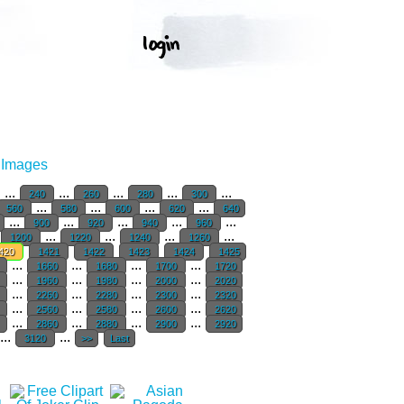
r Images
...
...
...
...
...
240
260
280
300
...
...
...
...
560
580
600
620
640
...
...
...
...
...
900
920
940
960
...
...
...
...
1200
1220
1240
1260
420
1421
1422
1423
1424
1425
...
...
...
...
0
1660
1680
1700
1720
...
...
...
...
0
1960
1980
2000
2020
...
...
...
...
0
2260
2280
2300
2320
...
...
...
...
0
2560
2580
2600
2620
...
...
...
...
0
2860
2880
2900
2920
...
...
3120
>>
Last