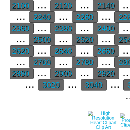
...
...
..
2100
2120
2140
...
...
...
2240
2260
22
...
...
..
2360
2380
2400
...
...
...
2500
2520
25
...
...
..
2620
2640
2660
...
...
...
2760
2780
28
...
...
..
2880
2900
2920
...
...
...
3020
3040
.