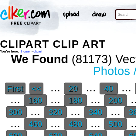
CLIPART CLIP ART
You're here:
Home
>
clipart
We Found
(81173) Vect
Photos 
...
...
...
First
<<
20
40
...
...
...
.
160
180
200
...
...
...
300
320
340
3
...
...
...
.
460
480
500
...
...
...
600
620
640
6