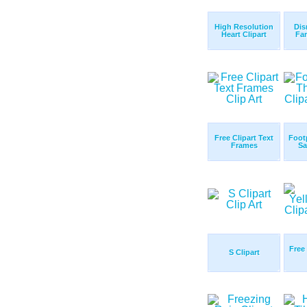
High Resolution
Dis
Heart Clipart
Fam
Free Clipart Text
Foot
Frames
Sa
Free
S Clipart