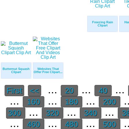
Freezing Rain
Ha
Clipart
Butternut Squash
Websites That
Clipart
Offer Free Clipart...
...
...
...
First
<<
20
40
...
...
...
.
160
180
200
...
...
...
300
320
340
3
...
...
...
.
460
480
500