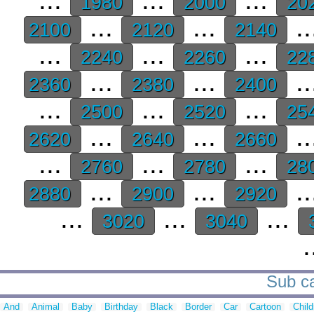
1980
2000
20
...
...
..
2100
2120
2140
...
...
...
2240
2260
22
...
...
..
2360
2380
2400
...
...
...
2500
2520
25
...
...
..
2620
2640
2660
...
...
...
2760
2780
28
...
...
..
2880
2900
2920
...
...
...
3020
3040
.
Sub ca
And
Animal
Baby
Birthday
Black
Border
Car
Cartoon
Child