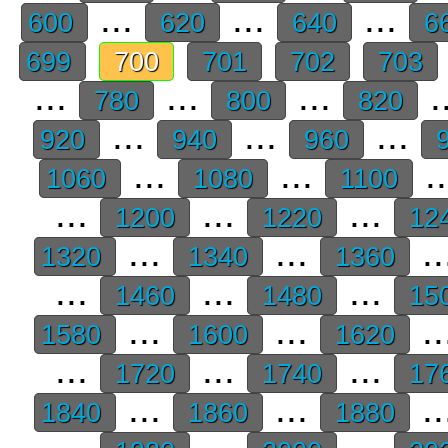
...
...
...
600
620
640
6
699
700
701
702
703
...
...
...
.
780
800
820
...
...
...
920
940
960
9
...
...
.
1060
1080
1100
...
...
...
1200
1220
12
...
...
..
1320
1340
1360
...
...
...
1460
1480
15
...
...
..
1580
1600
1620
...
...
...
1720
1740
17
...
...
..
1840
1860
1880
...
...
...