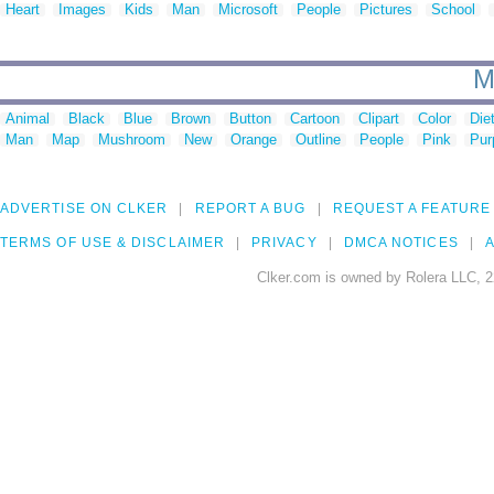
Heart
Images
Kids
Man
Microsoft
People
Pictures
School
M
Animal
Black
Blue
Brown
Button
Cartoon
Clipart
Color
Die
Man
Map
Mushroom
New
Orange
Outline
People
Pink
Pur
ADVERTISE ON CLKER
REPORT A BUG
REQUEST A FEATURE
TERMS OF USE & DISCLAIMER
PRIVACY
DMCA NOTICES
A
Clker.com is owned by Rolera LLC, 2