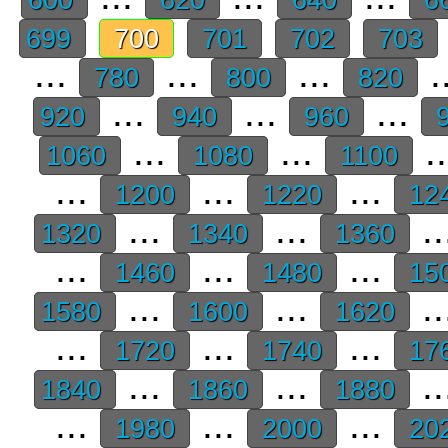
699
700
701
702
703
...
...
...
.
780
800
820
...
...
...
920
940
960
9
...
...
.
1060
1080
1100
...
...
...
1200
1220
12
...
...
..
1320
1340
1360
...
...
...
1460
1480
15
...
...
..
1580
1600
1620
...
...
...
1720
1740
17
...
...
..
1840
1860
1880
...
...
...
1980
2000
20