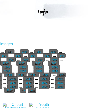
r Images
...
...
...
...
...
240
260
280
300
...
...
...
...
560
580
600
620
640
...
...
...
...
...
900
920
940
960
...
...
...
...
1200
1220
1240
1260
.
...
...
...
...
1500
1520
1540
1560
.
...
...
...
...
1800
1820
1840
1860
...
0
2001
2002
2003
2004
2020
...
...
...
...
0
2260
2280
2300
2320
...
...
...
...
0
2560
2580
2600
2620
...
...
...
...
0
2860
2880
2900
2920
...
...
3120
>>
Last