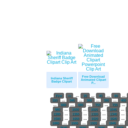
Free Download
Indiana Sheriff
Animated Clipart
Badge Clipart
P...
...
...
...
...
First
<<
20
40
60
...
...
...
...
320
340
360
380
400
...
...
...
...
...
660
680
700
720
...
...
...
...
980
1000
1020
1040
...
...
...
...
1280
1300
1320
1340
...
...
...
...
1580
1600
1620
1640
...
...
...
...
1880
1900
1920
1940
...
...
...
...
2040
2060
2080
2100