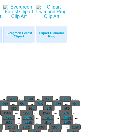
Evergreen Forest
Clipart Diamond
Clipart
Ring
...
...
...
...
...
240
260
280
300
...
...
...
...
560
580
600
620
640
...
...
...
...
...
900
920
940
960
...
...
...
...
1200
1220
1240
1260
.
...
...
...
...
1500
1520
1540
1560
.
...
...
...
...
1800
1820
1840
1860
...
0
2001
2002
2003
2004
2020
...
...
...
...
0
2260
2280
2300
2320