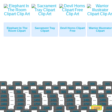
Elephant In The
Sacrament Tray
Devil Horns Clipart
Warrior Illustrator
Room Clipart
Clipart
Free
Clipart
...
...
...
...
...
...
...
80
100
120
140
160
180
200
220
...
...
...
...
...
...
...
...
420
440
460
480
500
520
540
...
...
...
...
...
...
...
740
760
780
800
820
840
860
880
...
...
...
...
...
...
...
1060
1080
1100
1120
1140
1160
1180
...
...
...
...
...
...
..
1360
1380
1400
1420
1440
1460
1480
...
...
...
...
...
...
..
1660
1680
1700
1720
1740
1760
1780
...
...
1960
1980
1994
1995
1996
1997
1998
1999
200
...
...
...
...
...
...
...
2120
2140
2160
2180
2200
2220
224