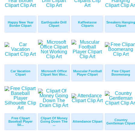
Happy New Year
Earthquake Drill
Kaffeetasse
Sneakers Hangin
Border Clipart
Clipart
Cliparts
Clipart
Car Vacation
Microsoft Office
Muscular Football
Free Clipart
Clipart
Clipart Not Wor...
Player Clipart
Boomerang
Free Clipart
Clipart Of Money
Country
Baseball Player
Going Down The
Attendance Clipart
Gentleman Clipar
Sil...
...