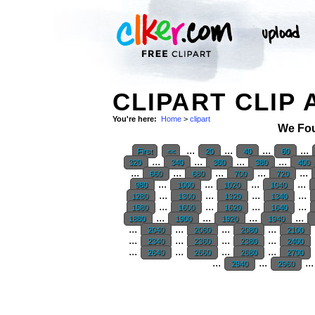
CLIPART CLIP 
You're here:
Home
>
clipart
We Fo
...
...
...
...
First
<<
20
40
60
...
...
...
...
320
340
360
380
400
...
...
...
...
...
660
680
700
720
...
...
...
...
980
1000
1020
1040
...
...
...
...
1280
1300
1320
1340
...
...
...
...
1580
1600
1620
1640
...
...
...
...
1880
1900
1920
1940
...
...
...
...
2040
2060
2080
2100
...
...
...
...
2340
2360
2380
2400
...
...
...
...
2640
2660
2680
2700
...
...
..
2940
2960