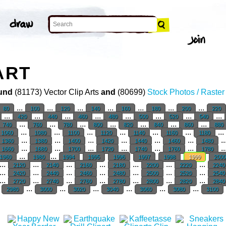
ART
und
(81173) Vector Clip Arts
and
(80699)
Stock Photos / Raste
...
...
...
...
...
...
...
80
100
120
140
160
180
200
220
...
...
...
...
...
...
...
...
420
440
460
480
500
520
540
...
...
...
...
...
...
...
740
760
780
800
820
840
860
880
...
...
...
...
...
...
...
1060
1080
1100
1120
1140
1160
1180
...
...
...
...
...
...
..
1360
1380
1400
1420
1440
1460
1480
...
...
...
...
...
...
..
1660
1680
1700
1720
1740
1760
1780
...
...
1960
1980
1994
1995
1996
1997
1998
1999
200
...
...
...
...
...
...
...
2120
2140
2160
2180
2200
2220
224
...
...
...
...
...
...
...
2420
2440
2460
2480
2500
2520
254
...
...
...
...
...
...
...
2720
2740
2760
2780
2800
2820
284
.
...
...
...
...
...
...
2980
3000
3020
3040
3060
3080
3100