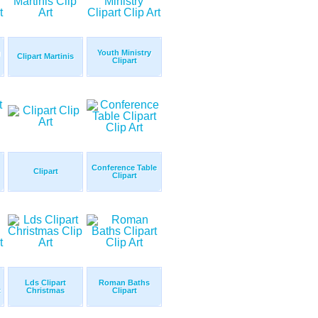
g
Youth Ministry
Clipart Martinis
Clipart
Conference Table
Clipart
Clipart
Lds Clipart
Roman Baths
t
Christmas
Clipart