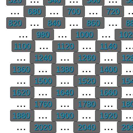
...
...
...
.
680
700
720
...
...
...
820
840
860
8
...
...
...
980
1000
10
...
...
..
1100
1120
1140
...
...
...
1240
1260
12
...
...
..
1360
1380
1400
...
...
...
1500
1520
15
...
...
..
1620
1640
1660
...
...
...
1760
1780
18
...
...
..
1880
1900
1920
...
...
...
2020
2040
20