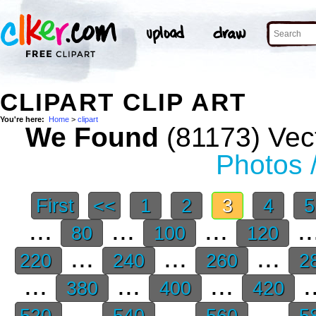
CLIPART CLIP ART
You're here:
Home
>
clipart
We Found
(81173) Vect
Photos 
First
<<
1
2
3
4
...
...
...
..
80
100
120
...
...
...
220
240
260
2
...
...
...
.
380
400
420
...
...
...
520
540
560
5