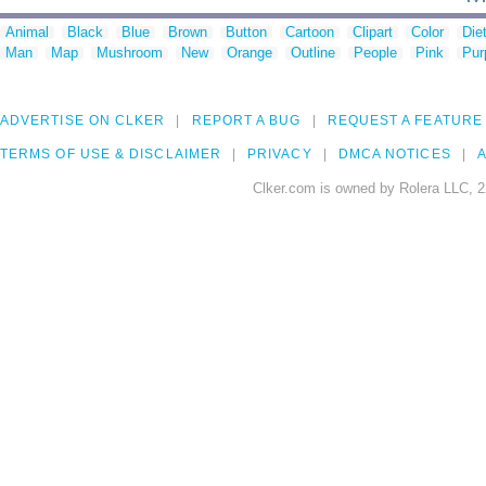
Animal
Black
Blue
Brown
Button
Cartoon
Clipart
Color
Die
Man
Map
Mushroom
New
Orange
Outline
People
Pink
Pur
ADVERTISE ON CLKER
REPORT A BUG
REQUEST A FEATURE
TERMS OF USE & DISCLAIMER
PRIVACY
DMCA NOTICES
A
Clker.com is owned by Rolera LLC, 2