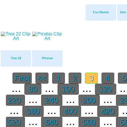
Fox Remix
Kim 
Tree 22
Picotas
First
<<
1
2
3
4
...
...
...
..
80
100
120
...
...
...
220
240
260
2
...
...
...
.
380
400
420
...
...
...
520
540
560
5