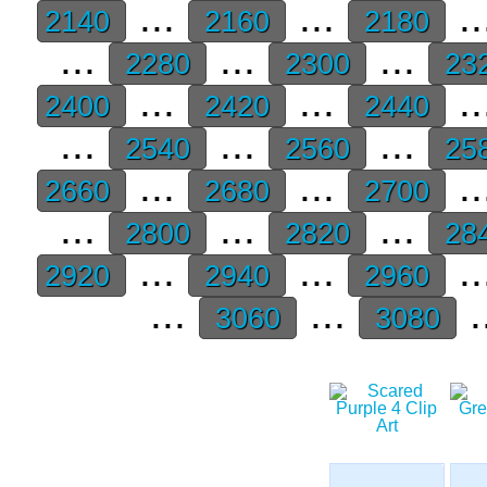
...
...
..
2140
2160
2180
...
...
...
2280
2300
23
...
...
..
2400
2420
2440
...
...
...
2540
2560
25
...
...
..
2660
2680
2700
...
...
...
2800
2820
28
...
...
..
2920
2940
2960
...
...
.
3060
3080