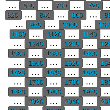
...
...
...
.
680
700
720
...
...
...
820
840
860
8
...
...
...
980
1000
10
...
...
..
1100
1120
1140
...
...
...
1240
1260
12
...
...
..
1360
1380
1400
...
...
...
1500
1520
15
...
...
..
1620
1640
1660
...
...
...
1760
1780
18
...
...
..
1880
1900
1920
...
...
...
2020
2040
20
...
...
..