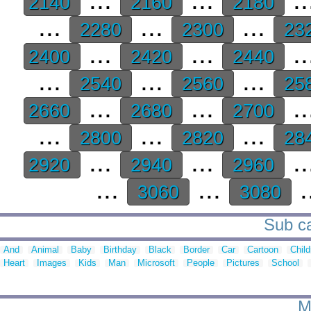
2140
2160
2180
...
...
...
2280
2300
23
...
...
..
2400
2420
2440
...
...
...
2540
2560
25
...
...
..
2660
2680
2700
...
...
...
2800
2820
28
...
...
..
2920
2940
2960
...
...
.
3060
3080
Sub ca
And
Animal
Baby
Birthday
Black
Border
Car
Cartoon
Child
Heart
Images
Kids
Man
Microsoft
People
Pictures
School
M